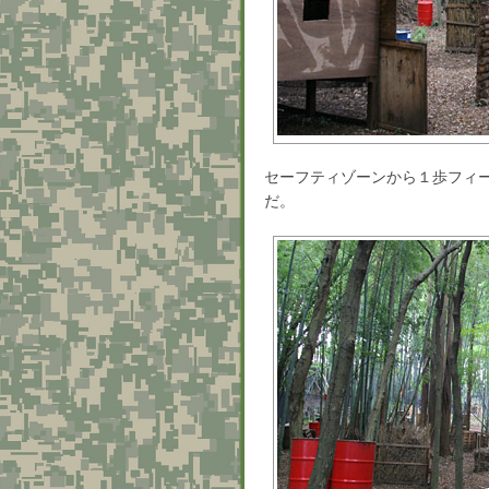
セーフティゾーンから１歩フィ
だ。