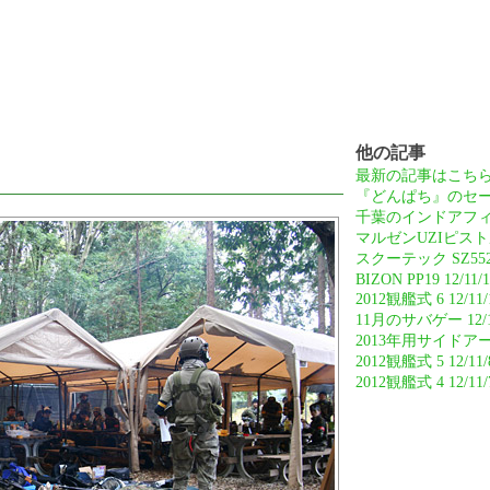
他の記事
最新の記事はこち
『どんぱち』のセーフテ
千葉のインドアフィー
マルゼンUZIピストル
スクーテック SZ552M
BIZON PP19 12/11/
2012観艦式 6 12/11/
11月のサバゲー 12/1
2013年用サイドアーム 
2012観艦式 5 12/11/
2012観艦式 4 12/11/