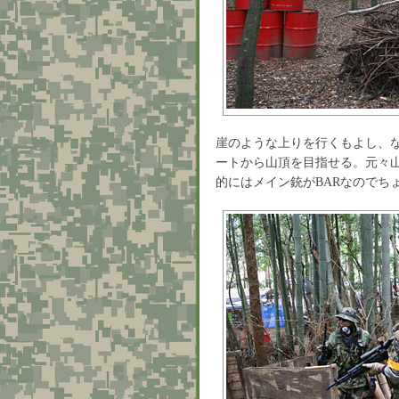
崖のような上りを行くもよし、
ートから山頂を目指せる。元々
的にはメイン銃がBARなのでち